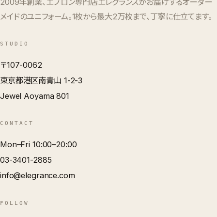
2009年創業、エプロン専門店エレグランスがお届けするオーダー
メイドのユニフォーム。1枚から最大2万枚まで、丁寧に仕立てます。
STUDIO
〒107-0062
東京都港区南青山 1-2-3
Jewel Aoyama 801
CONTACT
Mon–Fri 10:00–20:00
03-3401-2885
info@elegrance.com
FOLLOW