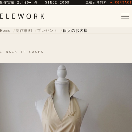
制作実績 2,400+ 件 — SINCE 2009
見積もり無料
→ CONTACT
Home
制作事例
プレゼント
個人のお客様
← BACK TO CASES