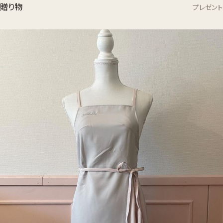
贈り物
プレゼント