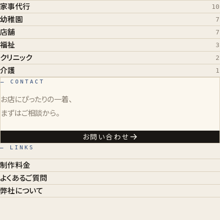
家事代行
10
幼稚園
7
店舗
7
福祉
3
クリニック
2
介護
1
— CONTACT
お店にぴったりの一着、
まずはご相談から。
お問い合わせ
— LINKS
制作料金
よくあるご質問
弊社について