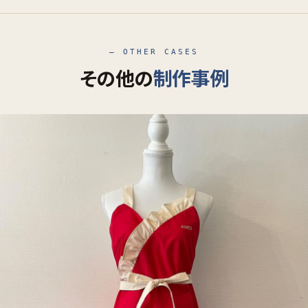
— OTHER CASES
その他の
制作事例