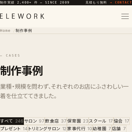
制作実績 2,400+ 件 — SINCE 2009
見積もり無料
→ CONTACT
Home
制作事例
— CASES
制作事例
業種・規模を問わず、それぞれのお店にふさわしい一
着を仕立ててきました。
すべて
246
サロン
97
飲食店
37
保育園
23
スクール
17
協会
17
プレゼント
14
トリミングサロン
12
家事代行
10
幼稚園
7
店舗
7