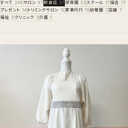
すべて
246
サロン
97
飲食店
37
保育園
23
スクール
17
協会
17
プレゼント
14
トリミングサロン
12
家事代行
10
幼稚園
7
店舗
7
福祉
3
クリニック
2
介護
1