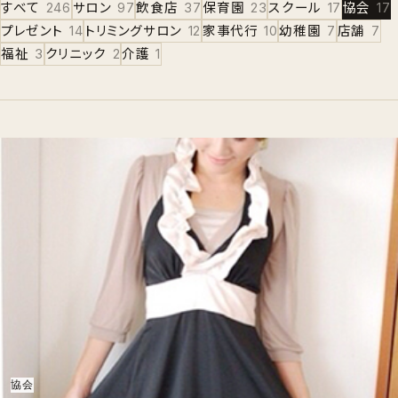
すべて
246
サロン
97
飲食店
37
保育園
23
スクール
17
協会
17
プレゼント
14
トリミングサロン
12
家事代行
10
幼稚園
7
店舗
7
福祉
3
クリニック
2
介護
1
協会