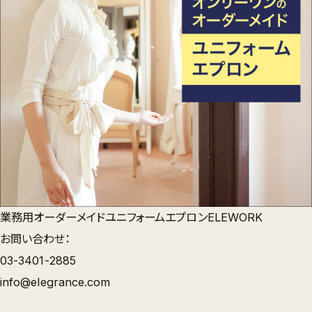
業務用オーダーメイドユニフォームエプロンELEWORK
お問い合わせ：
03-3401-2885
info@elegrance.com