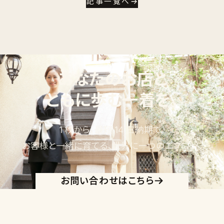
記事一覧へ
あなたのお店と
ともに歩む一着を。
1 枚から、最短 14 日納期で。
お客様と一緒に育てる、世界に一つのエプロン。
お問い合わせはこちら