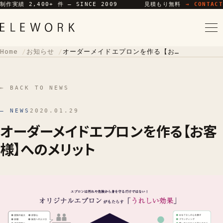
制作実績 2,400+ 件 — SINCE 2009
見積もり無料
→ CONTACT
Home
お知らせ
オーダーメイドエプロンを作る【お客様】へのメリット
← BACK TO NEWS
— NEWS
2020.01.29
オーダーメイドエプロンを作る【お客
様】へのメリット