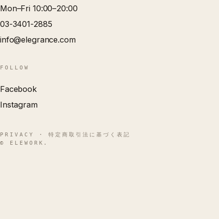
Mon–Fri 10:00–20:00
03-3401-2885
info@elegrance.com
FOLLOW
Facebook
Instagram
PRIVACY
·
特定商取引法に基づく表記
© ELEWORK.