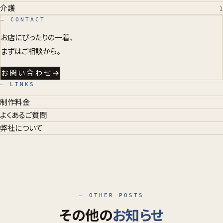
介護
1
— CONTACT
お店にぴったりの一着、
まずはご相談から。
お問い合わせ
— LINKS
制作料金
よくあるご質問
弊社について
— OTHER POSTS
その他の
お知らせ