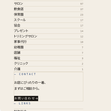
サロン
97
飲食店
37
保育園
23
スクール
17
協会
17
プレゼント
14
トリミングサロン
12
家事代行
10
幼稚園
7
店舗
7
福祉
3
クリニック
2
介護
1
— CONTACT
お店にぴったりの一着、
まずはご相談から。
お問い合わせ
— LINKS