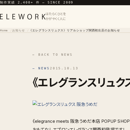
制作実績 2,400+ 件 — SINCE 2009
はたらくひとを
かがやくく人に
Home
お知らせ
《エレグランスリュクス》リアルショップ関西初出店のお知らせ
← BACK TO NEWS
— NEWS
2015.10.13
《エレグランスリュク
《elegrance meets 阪急うめだ本店 POPUP SH
おもてなしエプロンエレグランス関西初登場です！