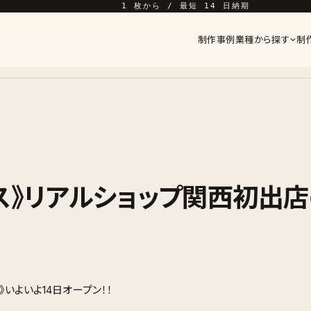
1 枚から / 最短 14 日納期
制作事例
業種から探す
制
ス》リアルショップ関西初出
OP》いよいよ14日オープン！！