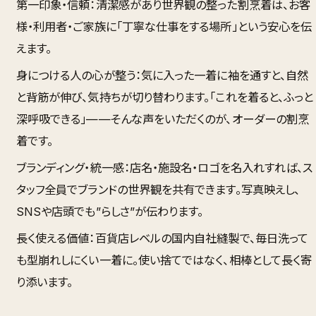
第一印象・信頼
：清潔感があり世界観の整った割烹着は、お客
様・利用者・ご家族に「丁寧な仕事をする場所」という安心を伝
えます。
身につける人の心が整う
：気に入った一着に袖を通すと、自然
と背筋が伸び、気持ちが切り替わります。「これを着ると、ふっと
深呼吸できる」——そんな声をいただくのが、オーダーの割烹
着です。
ブランディング・統一感
：店名・施設名・ロゴを名入れすれば、ス
タッフ全員でブランドの世界観を共有できます。写真映えし、
SNSや店頭でも”らしさ”が伝わります。
長く使える価値
：百貨店レベルの国内自社縫製で、毎日洗って
も型崩れしにくい一着に。使い捨てではなく、相棒として長く寄
り添います。