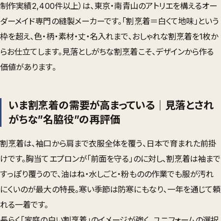
制作実績2,400件以上）は、東京・南青山のアトリエを構える
オー
ダーメイド専門の縫製メーカー
です。「割烹着＝白くて地味」という
枠を超え、
色・柄・素材・丈・名入れまで、おしゃれな割烹着を1枚か
ら
お仕立てします。見落としがちな割烹着こそ、デザインから作る
価値があります。
いま割烹着の需要が高まっている｜見落とされ
がちな”名脇役”の再評価
割烹着は、袖口から肩まで衣服全体を覆う、日本で育まれた前掛
けです。胸当てエプロンが「前面を守る」のに対し、割烹着は
袖まで
すっぽり覆うので、油はね・水しごと・粉ものの作業でも服が汚れ
にくい
のが最大の特長。寒い季節は防寒にもなり、一年を通じて頼
れる一着です。
長らく「家庭の白い割烹着」のイメージが強く、ユニフォームの選択