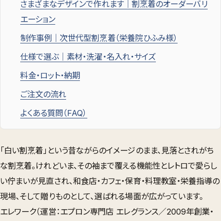
さまざまなデザインで作れます｜割烹着のオーダーバリ
エーション
制作事例｜次世代型割烹着（栄養院ひふみ様）
仕様で選ぶ｜素材・洗濯・名入れ・サイズ
料金・ロット・納期
ご注文の流れ
よくある質問（FAQ）
「白い割烹着」という昔ながらのイメージのまま、見落とされがち
な割烹着。けれどいま、その
袖まで覆える機能性
と
レトロで愛らし
い佇まい
が見直され、和食店・カフェ・保育・料理教室・栄養指導の
現場、そして贈りものとして、選ばれる場面が広がっています。
エレワーク（運営：エプロン専門店 エレグランス／2009年創業・