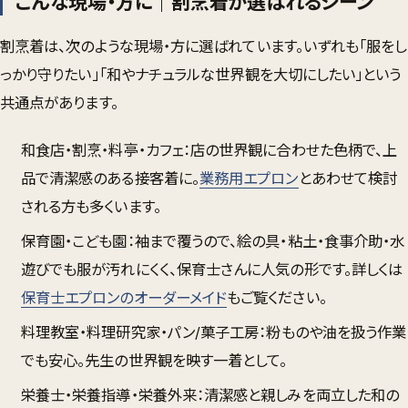
こんな現場・方に｜割烹着が選ばれるシーン
割烹着は、次のような現場・方に選ばれています。いずれも「服をし
っかり守りたい」「和やナチュラルな世界観を大切にしたい」という
共通点があります。
和食店・割烹・料亭・カフェ
：店の世界観に合わせた色柄で、上
品で清潔感のある接客着に。
業務用エプロン
とあわせて検討
される方も多くいます。
保育園・こども園
：袖まで覆うので、絵の具・粘土・食事介助・水
遊びでも服が汚れにくく、保育士さんに人気の形です。詳しくは
保育士エプロンのオーダーメイド
もご覧ください。
料理教室・料理研究家・パン/菓子工房
：粉ものや油を扱う作業
でも安心。先生の世界観を映す一着として。
栄養士・栄養指導・栄養外来
：清潔感と親しみを両立した和の