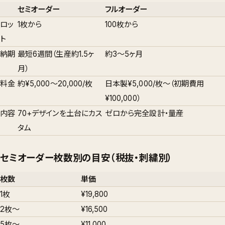
セミオーダー
フルオーダー
ロッ
1枚から
100枚から
ト
納期
最短6週間（生産約1.5ヶ
約3〜5ヶ月
月）
料金
約¥5,000〜20,000/枚
日本製¥5,000/枚〜（初期費用
¥100,000）
内容
70+デザインを土台にカス
ゼロから完全設計・量産
タム
セミオーダー枚数別の目安（税抜・刺繍別）
枚数
単価
1枚
¥19,800
2枚〜
¥16,500
5枚〜
¥11,000