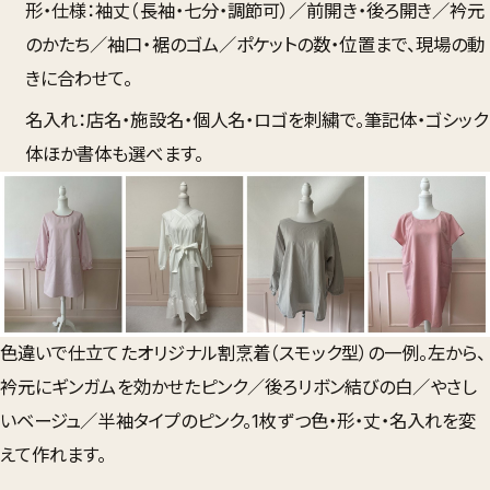
形・仕様
：袖丈（長袖・七分・調節可）／前開き・後ろ開き／衿元
のかたち／袖口・裾のゴム／ポケットの数・位置まで、現場の動
きに合わせて。
名入れ
：店名・施設名・個人名・ロゴを刺繍で。筆記体・ゴシック
体ほか書体も選べます。
色違いで仕立てたオリジナル割烹着（スモック型）の一例。左から、
衿元にギンガムを効かせたピンク／後ろリボン結びの白／やさし
いベージュ／半袖タイプのピンク。1枚ずつ色・形・丈・名入れを変
えて作れます。